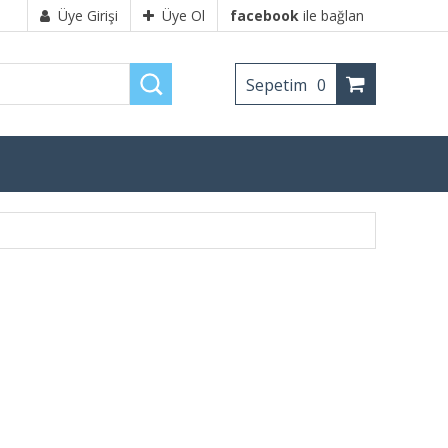
Üye Girişi
Üye Ol
facebook
ile bağlan
Sepetim
0