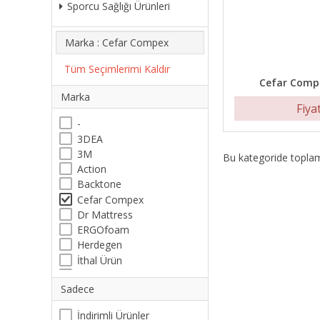
Sporcu Sağlığı Ürünleri
Marka : Cefar Compex
Tüm Seçimlerimi Kaldır
Cefar Compe
Marka
Fiya
-
3DEA
3M
Bu kategoride topl
Action
Backtone
Cefar Compex
Dr Mattress
ERGOfoam
Herdegen
İthal Ürün
Kinesio
Sadece
Kraft
Omron
İndirimli Ürünler