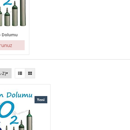
p Dolumu
orunuz