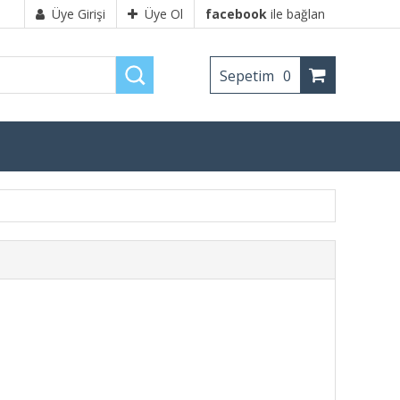
Üye Girişi
Üye Ol
facebook
ile bağlan
Sepetim
0