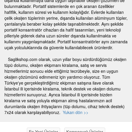
dışarıda kullanılmaya daha uygun taşınabilir oksijen çözümleri de
bulunmaktadır. Portatif sistemlerde en çok aranan özellikler
hafiflik, kullanım süresi ve kullanım kolaylığıdır. Evlerde kullanılan
çelik oksijen tüplerinin yerine, dışarıda kullanılan alüminyum tüpler,
çantalarıyla beraber kolay şekilde taşınabilmektedir. Aynı şekilde
portatif konsantratör cihazları da hafif tasarımları, yeni teknoloji
pilleriyle giderek daha uzun süreler dışarıda kullanılmakta ve
kullanımı yaygınlaşmaktadır. Portatif konsantratörler aynı zamanda
uçak yolculuklarında da güvenle kullanılabilecek ürünlerdir.
Saglikshop.com olarak, uzun yıllar boyu sürdürdüğümüz oksijen
tüpü dolumu, oksijen ekipmanı kiralama, satış ve servis
hizmetlerimiz sonucu elde ettiğimiz tecrübeyle, size en uygun
oksijen çözümünü edinmeniz için yardımcı oluyoruz. Tüm
Türkiye'ye gerçekleştirdiğimiz ekipman satışına ilave olarak
İstanbul ili içerisinde kiralama, teknik destek ve oksijen dolumu
hizmetlerini sunuyoruz. Ayrıca İstanbul ili içerisinde bizden
kiralama ve satış yoluyla ekipman almış hastalarımızın acil
durumlarda oksijen ihtiyaçlarını (tüp dolumu, cihaz teknik destek)
7x24 olarak karşılayabiliyoruz.
Yukarı dön >>
En Yeni Ürünler
Kampanyalı Ürünler