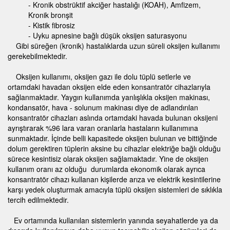
- Kronik obstrüktif akciğer hastalığı (KOAH), Amfizem,
Kronik bronşit
- Kistik fibrosiz
- Uyku apnesine bağlı düşük oksijen saturasyonu
Gibi süreğen (kronik) hastalıklarda uzun süreli oksijen kullanımı
gerekebilmektedir.
Oksijen kullanımı, oksijen gazı ile dolu tüplü setlerle ve
ortamdaki havadan oksijen elde eden konsantratör cihazlarıyla
sağlanmaktadır. Yaygın kullanımda yanlışlıkla oksijen makinası,
kondansatör, hava - solunum makinası diye de adlandırılan
konsantratör cihazları aslında ortamdaki havada bulunan oksijeni
ayrıştırarak %96 lara varan oranlarla hastaların kullanımına
sunmaktadır. İçinde belli kapasitede oksijen bulunan ve bittiğinde
dolum gerektiren tüplerin aksine bu cihazlar elektriğe bağlı olduğu
sürece kesintisiz olarak oksijen sağlamaktadır. Yine de oksijen
kullanım oranı az olduğu durumlarda ekonomik olarak ayrıca
konsantratör cihazı kullanan kişilerde arıza ve elektrik kesintilerine
karşı yedek oluşturmak amacıyla tüplü oksijen sistemleri de sıklıkla
tercih edilmektedir.
Ev ortamında kullanılan sistemlerin yanında seyahatlerde ya da