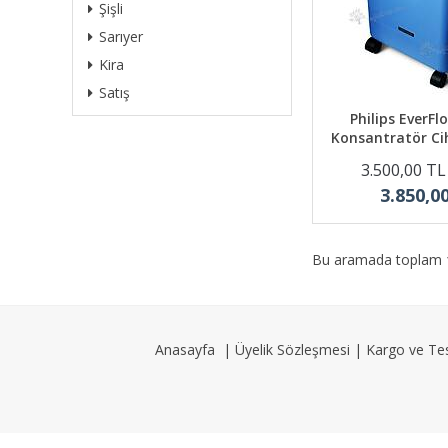
Şişli
Sarıyer
Kira
Satış
Philips EverFl
Konsantratör Cih
3.500,00 T
3.850,0
Bu aramada toplam
Anasayfa
|
Üyelik Sözleşmesi
|
Kargo ve Te