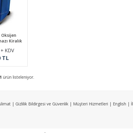
o Oksijen
azı Kiralık
L + KDV
0 TL
1
ürün listeleniyor.
slimat
|
Gizlilik Bildirgesi ve Güvenlik
|
Müşteri Hizmetleri
|
English
|
İ