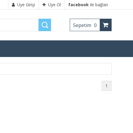
Üye Girişi
Üye Ol
facebook
ile bağlan
Sepetim
0
1