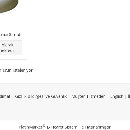
urma Simidi
i olarak
ektedir.
1
ürün listeleniyor.
slimat
|
Gizlilik Bildirgesi ve Güvenlik
|
Müşteri Hizmetleri
|
English
|
İ
®
PlatinMarket
E-Ticaret Sistemi
İle Hazırlanmıştır.