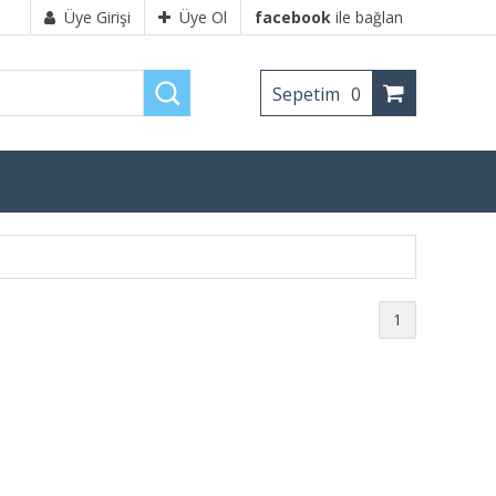
Üye Girişi
Üye Ol
facebook
ile bağlan
Sepetim
0
1