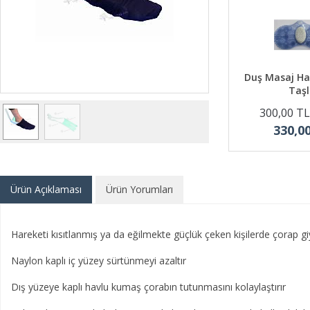
Duş Masaj Ha
Taşl
300,00 T
330,0
Ürün Açıklaması
Ürün Yorumları
Hareketi kısıtlanmış ya da eğilmekte güçlük çeken kişilerde çorap g
Naylon kaplı iç yüzey sürtünmeyi azaltır
Dış yüzeye kaplı havlu kumaş çorabın tutunmasını kolaylaştırır