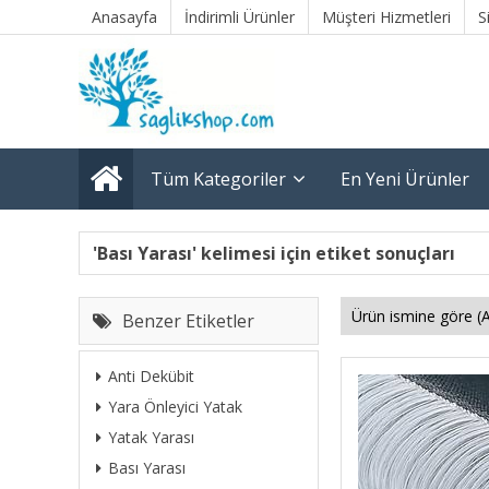
Anasayfa
İndirimli Ürünler
Müşteri Hizmetleri
S
Tüm Kategoriler
En Yeni Ürünler
'Bası Yarası' kelimesi için etiket sonuçları
Benzer Etiketler
Anti Dekübit
Yara Önleyici Yatak
Yatak Yarası
Bası Yarası