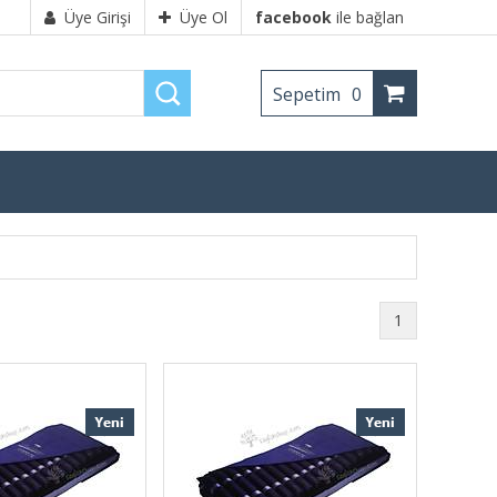
Üye Girişi
Üye Ol
facebook
ile bağlan
Sepetim
0
1