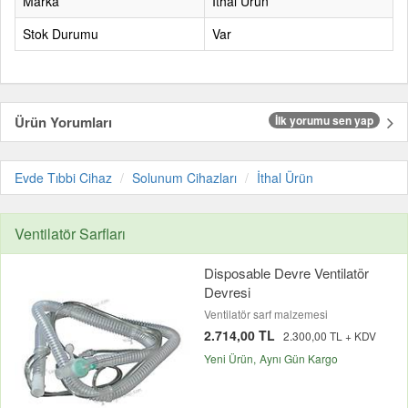
Marka
İthal Ürün
Stok Durumu
Var
Ürün Yorumları
İlk yorumu sen yap
Evde Tıbbi Cihaz
Solunum Cihazları
İthal Ürün
Ventilatör Sarfları
Disposable Devre Ventilatör
Devresi
Ventilatör sarf malzemesi
2.714,00 TL
2.300,00 TL + KDV
Yeni Ürün
Aynı Gün Kargo